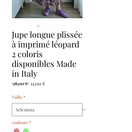
Jupe longue plissée
à imprimé léopard
2 coloris
disponibles Made
in Italy
Prezzo
Prezzo
 18,00 € 
11,00 €
regolare
scontato
Taille
*
couleurs
*