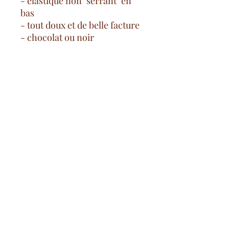
- élastique non "serrant" en
bas
- tout doux et de belle facture
- chocolat ou noir
-95% polyester/5% elasthanne
Spese di consegna gratuite
a partire da 100€ nella Francia
continentale
pagamento sicuro