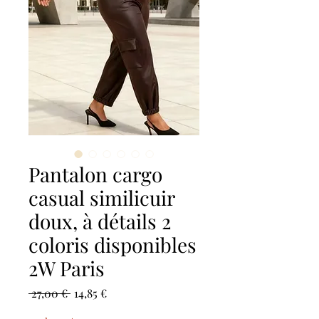
Pantalon cargo
casual similicuir
doux, à détails 2
coloris disponibles
2W Paris
Prezzo
Prezzo
 27,00 € 
14,85 €
regolare
scontato