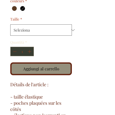
couleurs
*
Taille
*
Quantità
*
Aggiungi al carrello
Détails de l'article :
- taille élastique
- poches plaquées sur les
côtés