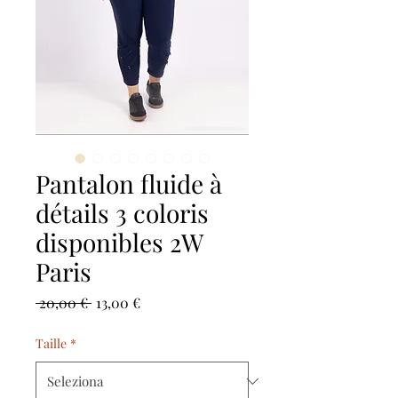
Pantalon fluide à
détails 3 coloris
disponibles 2W
Paris
Prezzo
Prezzo
 20,00 € 
13,00 €
regolare
scontato
Taille
*