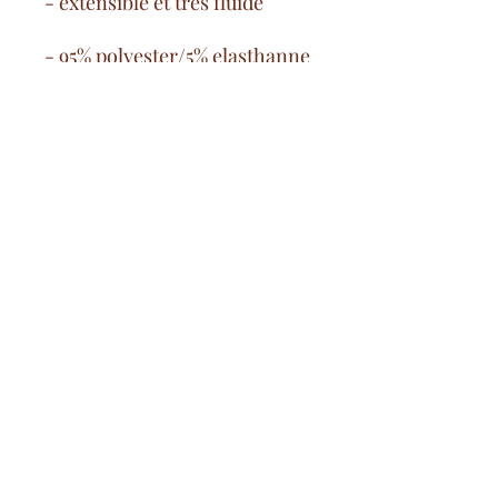
- extensible et très fluide
- 95% polyester/5% elasthanne
Spese di consegna gratuite
a partire da 100€ nella Francia
continentale
pagamento sicuro