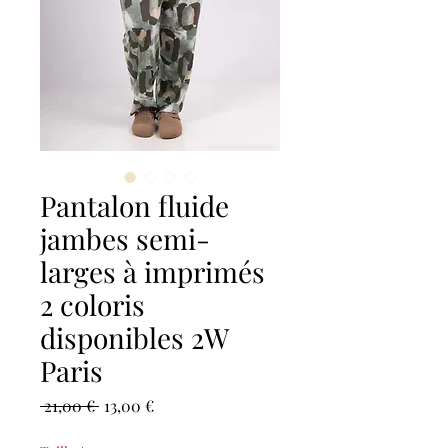
Pantalon fluide
jambes semi-
larges à imprimés
2 coloris
disponibles 2W
Paris
Prezzo
Prezzo
 21,00 € 
13,00 €
regolare
scontato