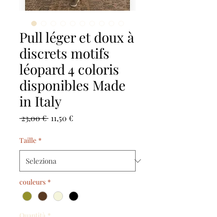
Pull léger et doux à
discrets motifs
léopard 4 coloris
disponibles Made
in Italy
Prezzo
Prezzo
 23,00 € 
11,50 €
regolare
scontato
Taille
*
couleurs
*
Quantità
*