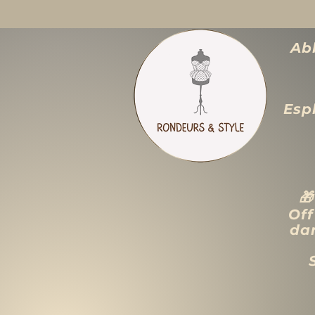
Abb
Espl

Off
dan
ACCUEIL
LIQUIDATION TOTALE
TAILLES