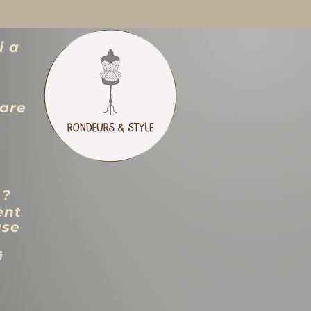
i a
zare
 ?
ent
use
