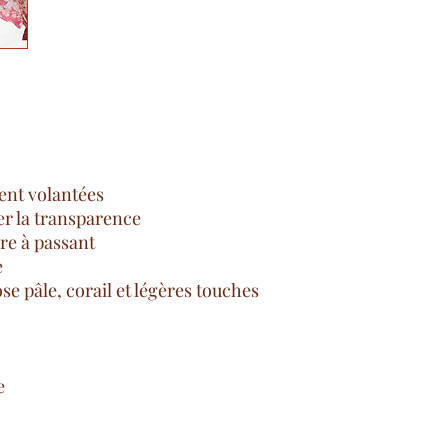
ent volantées
er la transparence
ure à passant
e
se pâle, corail et légères touches
e