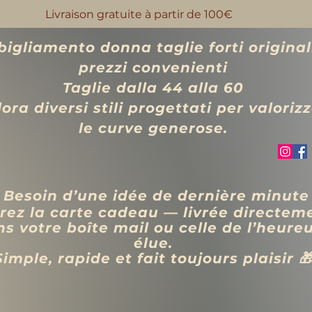
Livraison gratuite à partir de 100€
igliamento donna taglie forti original
prezzi convenienti
Taglie dalla 44 alla 60
ora diversi stili progettati per valoriz
le curve generose.
 Besoin d’une idée de dernière minute
rez la carte cadeau — livrée directem
s votre boîte mail ou celle de l’heure
élue.
Simple, rapide et fait toujours plaisir 
VÊTEMENTS
BIJOUX
Blog
Programme de fidélité
Rechercher