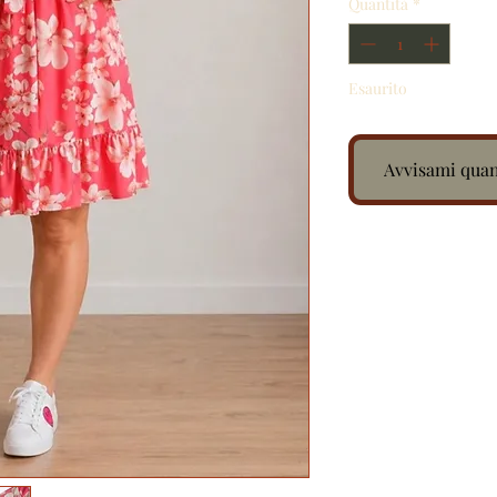
Quantità
*
Esaurito
Avvisami quan