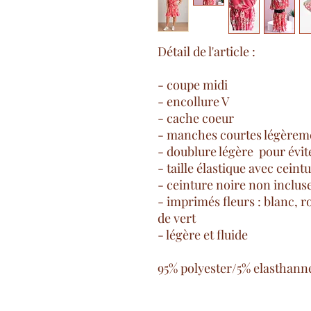
Détail de l'article :
- coupe midi
- encollure V
- cache coeur
- manches courtes légèrem
- doublure légère pour évit
- taille élastique avec ceint
- ceinture noire non inclus
- imprimés fleurs : blanc, ro
de vert
- légère et fluide
95% polyester/5% elasthann