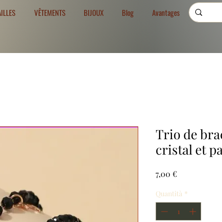
AILLES
VÊTEMENTS
BIJOUX
Blog
Avantages
Trio de bra
cristal et p
Prezzo
7,00 €
Quantità
*