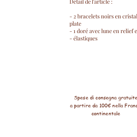
Détail de l'article :
- 2 bracelets noirs en crista
plate
- 1 doré avec lune en relief e
- élastiques
Spese di consegna gratuit
a partire da 100€ nella Fran
continentale