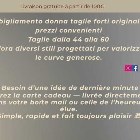
Livraison gratuite à partir de 100€
igliamento donna taglie forti original
prezzi convenienti
Taglie dalla 44 alla 60
ora diversi stili progettati per valoriz
le curve generose.
 Besoin d’une idée de dernière minute
rez la carte cadeau — livrée directem
s votre boîte mail ou celle de l’heure
élue.
Simple, rapide et fait toujours plaisir 
VÊTEMENTS
BIJOUX
Blog
Programme de fidélité
Rechercher