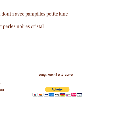
l dont 1 avec pampilles petite lune
t perles noires cristal
pagamento sicuro
e
cia