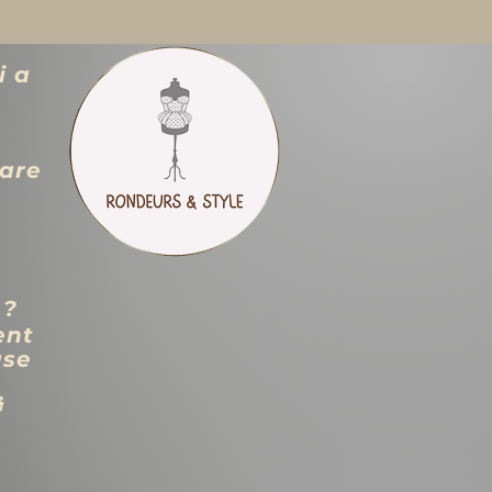
i a
zare
 ?
ent
use
