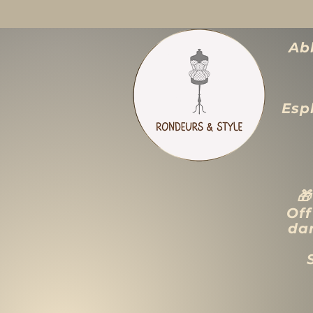
Abb
Espl

Off
dan
ACCUEIL
LIQUIDATION TOTALE
TAILLES