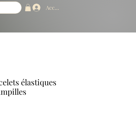
Accedi
celets élastiques
ampilles