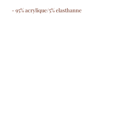
- 95% acrylique/5% elasthanne
Spese di consegna gratuite
a partire da 100€ nella Francia
continentale
pagamento sicuro