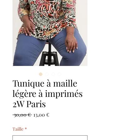
Tunique à maille
légère à imprimés
2W Paris
Prezzo
Prezzo
 30,00 € 
13,00 €
regolare
scontato
Taille
*