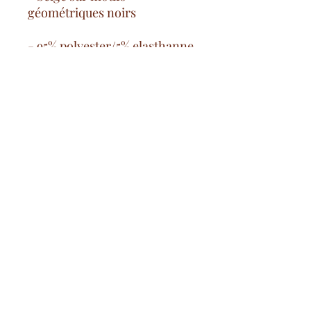
géométriques noirs
- 95% polyester/5% elasthanne
Spese di consegna gratuite
a partire da 100€ nella Francia
continentale
pagamento sicuro