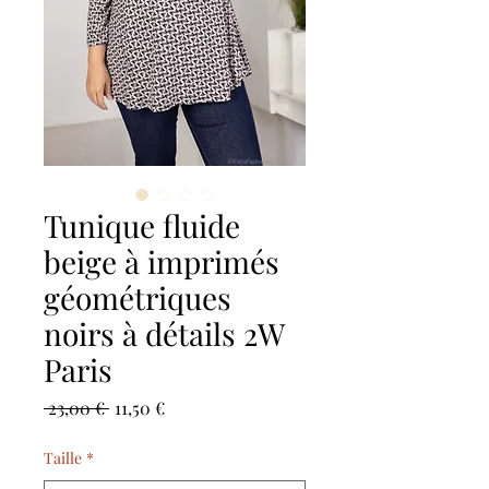
Tunique fluide
beige à imprimés
géométriques
noirs à détails 2W
Paris
Prezzo
Prezzo
 23,00 € 
11,50 €
regolare
scontato
Taille
*