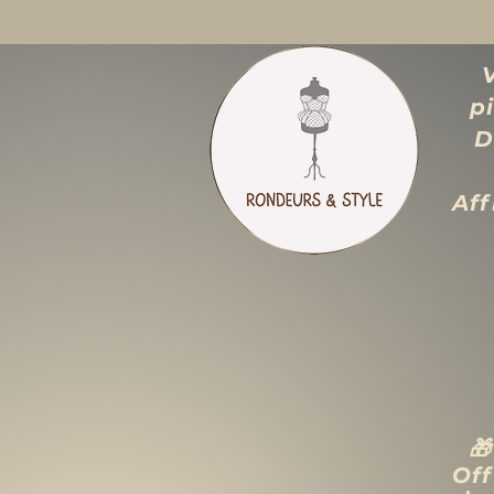
p
D
Aff

Off