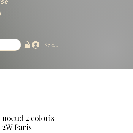
use

Se connecter
 noeud 2 coloris
 2W Paris