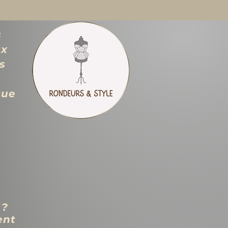
s
ux
s
que
 ?
ent