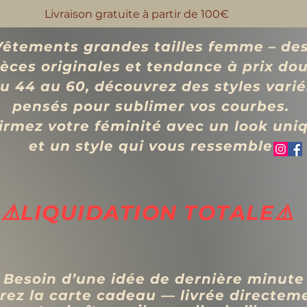
Livraison gratuite à partir de 100€
Vêtements grandes tailles femme – de
ièces originales et tendance à prix d
o
u 44 au 60, découvrez des styles varié
pensés pour sublimer vos courbes.
irmez votre féminité avec un look uni
et un style qui vous ressemble
⚠️LIQUIDATION TOTALE⚠️
 Besoin d’une idée de dernière minute
rez la carte cadeau — livrée directem