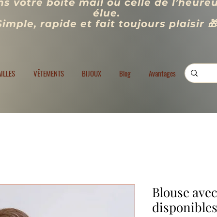
s votre boîte mail ou celle de l’heure
élue.
Simple, rapide et fait toujours plaisir 
VÊTEMENTS
BIJOUX
Blog
Programme de fidélité
Rechercher
AILLES
VÊTEMENTS
BIJOUX
Blog
Avantages
Blouse avec
disponibles