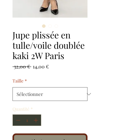
Jupe plissée en
tulle/voile doublée
kaki 2W Paris
Prix
Prix
 32,00 € 
14,00 €
original
promotionnel
Taille
*
Quantité
*