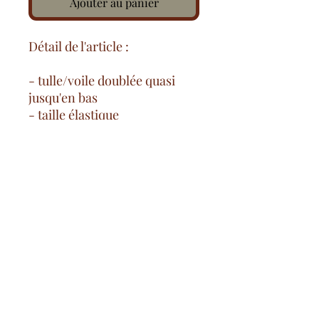
Ajouter au panier
Détail de l'article :
- tulle/voile doublée quasi
jusqu'en bas
- taille élastique
- Extensible
- 95% polyester/5% elasthanne
Frais de livraison offert
dès 100€ en France métropolitaine