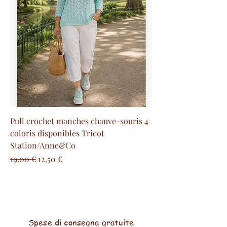
Pull crochet manches chauve-souris 4
coloris disponibles Tricot
Station/Anne&Co
Prezzo regolare
Prezzo scontato
19,00 €
12,50 €
Spese di consegna gratuite