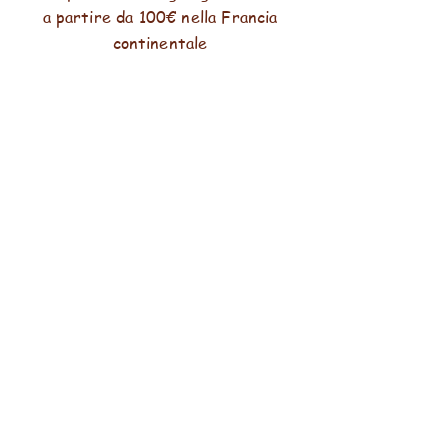
a partire da 100€ nella Francia
continentale
pagamento sicuro
Soddisfatto o rimborsato
Entro 14 giorni
Condizioni generali di vendita (CGV)