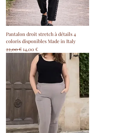
Pantalon droit stretch à détails 4
coloris disponibles Made in Italy
Prezzo regolare
Prezzo scontato
22,00 €
14,00 €