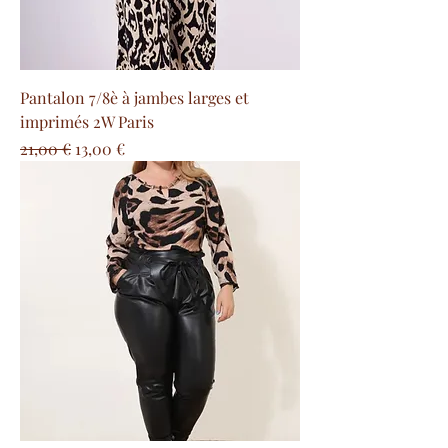
Pantalon 7/8è à jambes larges et
imprimés 2W Paris
Prezzo regolare
Prezzo scontato
21,00 €
13,00 €