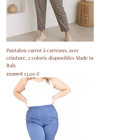
Pantalon carrot à carreaux, avec
ceinture, 2 coloris disponibles Made in
Italy
Prezzo regolare
Prezzo scontato
22,00 €
13,00 €