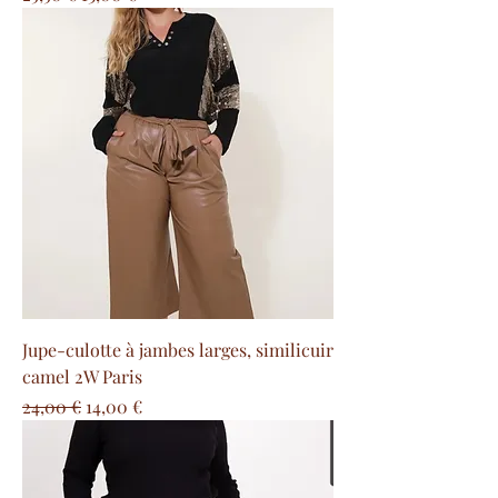
Jupe-culotte à jambes larges, similicuir
camel 2W Paris
Prezzo regolare
Prezzo scontato
24,00 €
14,00 €