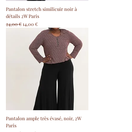
Pantalon stretch similicuir noir à
détails 2W Paris
Prezzo regolare
Prezzo scontato
24,00 €
14,00 €
Pantalon ample très évasé, noir, 2W
Paris