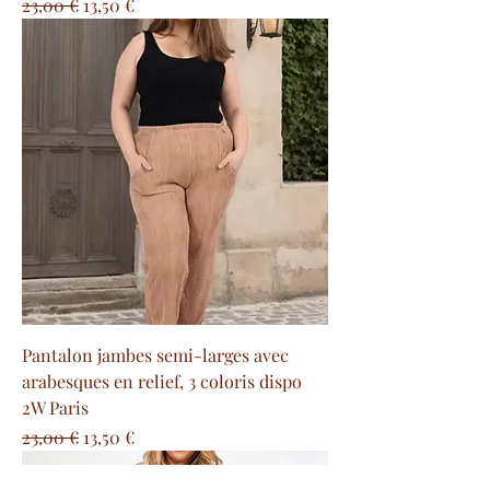
Prezzo regolare
Prezzo scontato
23,00 €
13,50 €
Pantalon jambes semi-larges avec
arabesques en relief, 3 coloris dispo
2W Paris
Prezzo regolare
Prezzo scontato
23,00 €
13,50 €