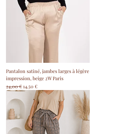
Pantalon satiné, jambes larges à légère
impression, beige 2W Paris
Prezzo regolare
Prezzo scontato
24,00 €
14,50 €