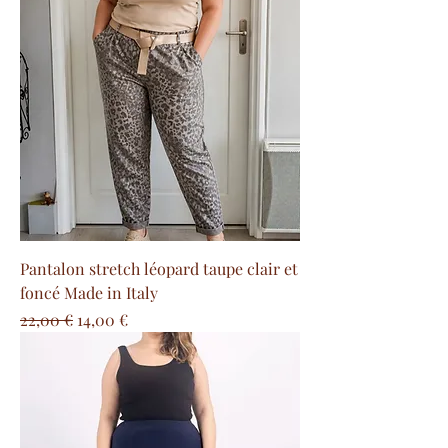
Pantalon stretch léopard taupe clair et
foncé Made in Italy
Prezzo regolare
Prezzo scontato
22,00 €
14,00 €