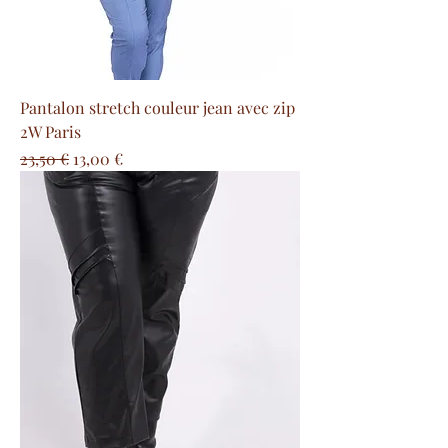
Pantalon stretch couleur jean avec zip
2W Paris
Prezzo regolare
Prezzo scontato
23,50 €
13,00 €