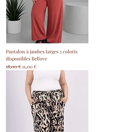
Pantalon à jambes larges 3 coloris
disponibles Bellove
Prezzo regolare
Prezzo scontato
18,00 €
11,00 €