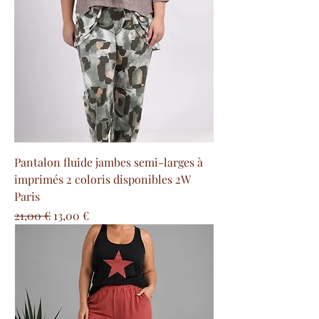
Pantalon fluide jambes semi-larges à
imprimés 2 coloris disponibles 2W
Paris
Prezzo regolare
Prezzo scontato
21,00 €
13,00 €