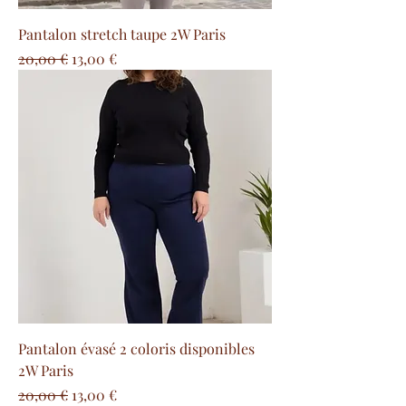
Pantalon stretch taupe 2W Paris
Prezzo regolare
Prezzo scontato
20,00 €
13,00 €
Pantalon évasé 2 coloris disponibles
2W Paris
Prezzo regolare
Prezzo scontato
20,00 €
13,00 €