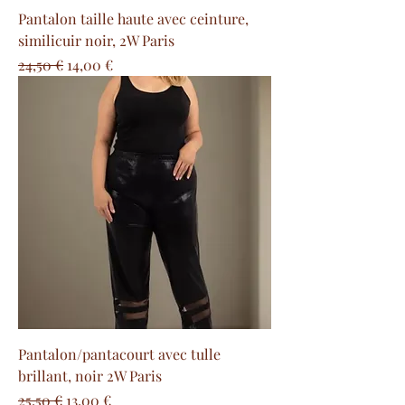
Pantalon taille haute avec ceinture,
similicuir noir, 2W Paris
Prezzo regolare
Prezzo scontato
24,50 €
14,00 €
Pantalon/pantacourt avec tulle
brillant, noir 2W Paris
Prezzo regolare
Prezzo scontato
25,50 €
13,00 €