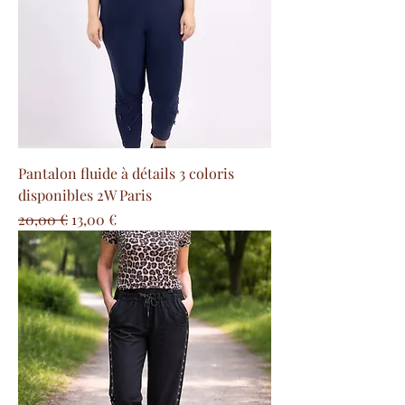
Pantalon fluide à détails 3 coloris
disponibles 2W Paris
Prezzo regolare
Prezzo scontato
20,00 €
13,00 €