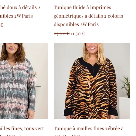
hé doux à détails 2
Tunique fluide à imprimés
nibles 2W Paris
géométriques à détails 2 coloris
disponibles 2W Paris
 promotionnel
 €
Prix original
Prix promotionnel
23,00 €
11,50 €
lles fines, tons vert
Tunique à mailles fines zébrée à