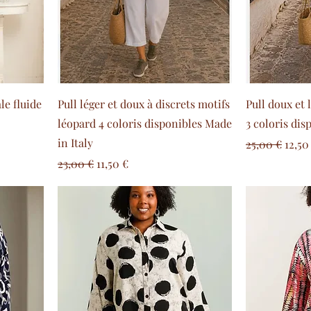
e fluide
Pull léger et doux à discrets motifs
Pull doux et 
léopard 4 coloris disponibles Made
3 coloris dis
in Italy
l
Prix original
Prix
25,00 €
12,50
Prix original
Prix promotionnel
23,00 €
11,50 €