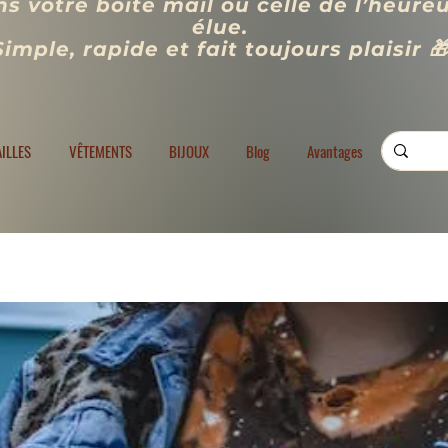
s votre boîte mail ou celle de l’heure
élue.
Simple, rapide et fait toujours plaisir 
VÊTEMENTS
BIJOUX
Blog
Programme de fidélité
Rechercher
AILLES
VÊTEMENTS
BIJOUX
Blog
Avantages