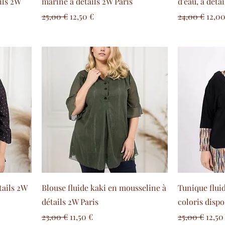
ils 2W
marine à détails 2W Paris
d'eau, à déta
Prix original
Prix promotionnel
Prix original
Prix
25,00 €
12,50 €
24,00 €
12,00
l
tails 2W
Blouse fluide kaki en mousseline à
Tunique flui
détails 2W Paris
coloris dispo
l
Prix original
Prix promotionnel
Prix original
Prix
23,00 €
11,50 €
25,00 €
12,50