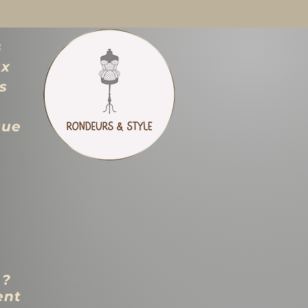
s
ux
s
que
 ?
ent