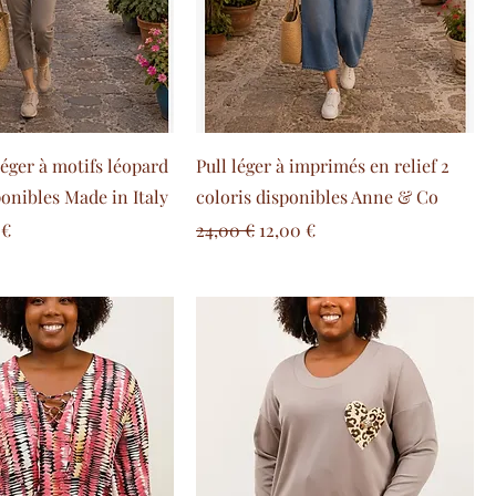
léger à motifs léopard
Pull léger à imprimés en relief 2
ponibles Made in Italy
coloris disponibles Anne & Co
 promotionnel
Prix original
Prix promotionnel
 €
24,00 €
12,00 €