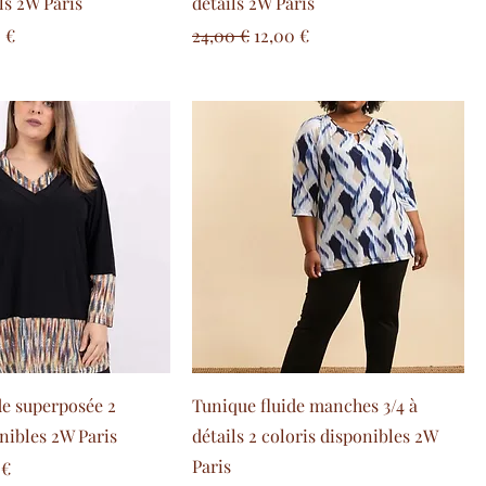
ils 2W Paris
détails 2W Paris
 promotionnel
Prix original
Prix promotionnel
 €
24,00 €
12,00 €
de superposée 2
Tunique fluide manches 3/4 à
nibles 2W Paris
détails 2 coloris disponibles 2W
Paris
 promotionnel
 €