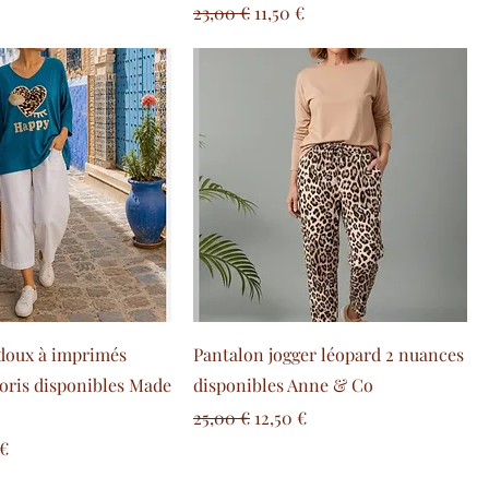
Prix original
Prix promotionnel
23,00 €
11,50 €
t doux à imprimés
Pantalon jogger léopard 2 nuances
loris disponibles Made
disponibles Anne & Co
Prix original
Prix promotionnel
25,00 €
12,50 €
 promotionnel
 €