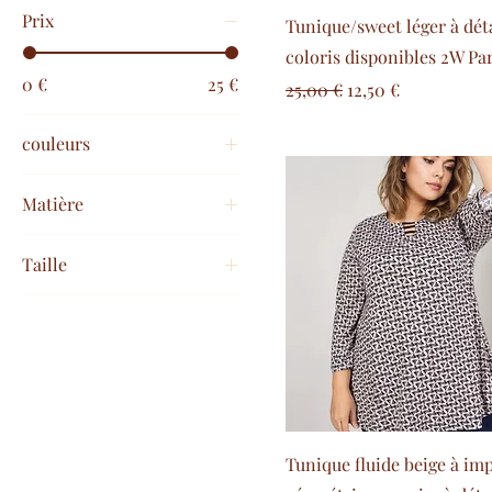
Prix
Tunique/sweet léger à déta
coloris disponibles 2W Par
0 €
25 €
Prix original
Prix promotionne
25,00 €
12,50 €
couleurs
Matière
100% polyester
Taille
boules
44
strass
52
44/46
44/46+
46/48
46/48+
Tunique fluide beige à im
48/50