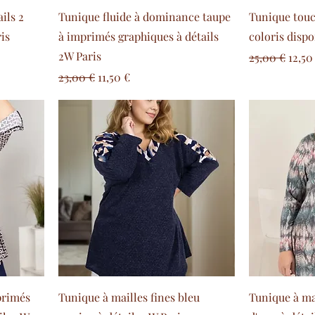
ils 2
Tunique fluide à dominance taupe
Tunique touc
is
à imprimés graphiques à détails
coloris dispo
2W Paris
l
Prix original
Prix
25,00 €
12,50
Prix original
Prix promotionnel
23,00 €
11,50 €
primés
Tunique à mailles fines bleu
Tunique à mai