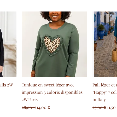
ails 2W
Tunique en sweet léger avec
Pull léger e
impression 3 coloris disponibles
"Happy" 7 co
2W Paris
in Italy
l
Prix original
Prix promotionnel
Prix original
Prix
28,00 €
14,00 €
23,00 €
11,50