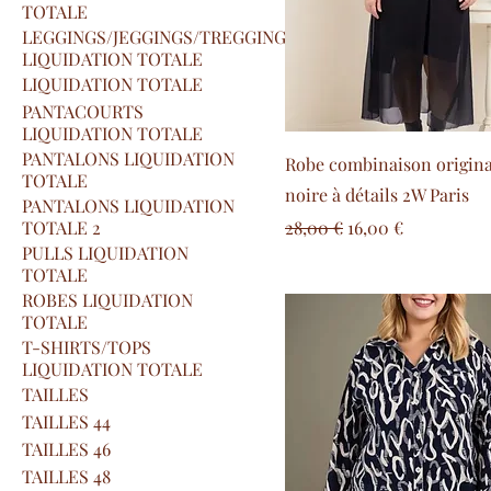
TOTALE
LEGGINGS/JEGGINGS/TREGGINGS
LIQUIDATION TOTALE
LIQUIDATION TOTALE
PANTACOURTS
LIQUIDATION TOTALE
PANTALONS LIQUIDATION
Robe combinaison original
TOTALE
noire à détails 2W Paris
PANTALONS LIQUIDATION
Prix original
Prix promotionne
TOTALE 2
28,00 €
16,00 €
PULLS LIQUIDATION
TOTALE
ROBES LIQUIDATION
TOTALE
T-SHIRTS/TOPS
LIQUIDATION TOTALE
TAILLES
TAILLES 44
TAILLES 46
TAILLES 48