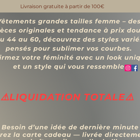
Livraison gratuite à partir de 100€
Vêtements grandes tailles femme – de
ièces originales et tendance à prix d
o
u 44 au 60, découvrez des styles varié
pensés pour sublimer vos courbes.
irmez votre féminité avec un look uni
et un style qui vous ressemble
⚠️LIQUIDATION TOTALE⚠️
 Besoin d’une idée de dernière minute
rez la carte cadeau — livrée directem