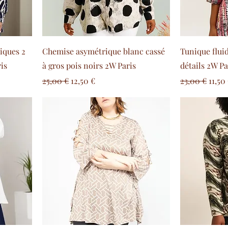
iques 2
Chemise asymétrique blanc cassé
Tunique fluid
is
à gros pois noirs 2W Paris
détails 2W Pa
l
Prix original
Prix promotionnel
Prix original
Prix
25,00 €
12,50 €
23,00 €
11,50