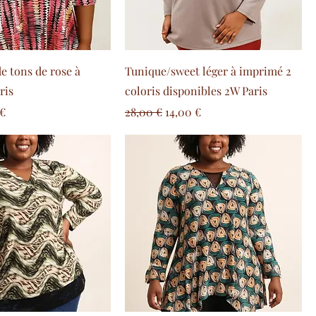
e tons de rose à
Tunique/sweet léger à imprimé 2
ris
coloris disponibles 2W Paris
 promotionnel
Prix original
Prix promotionnel
 €
28,00 €
14,00 €