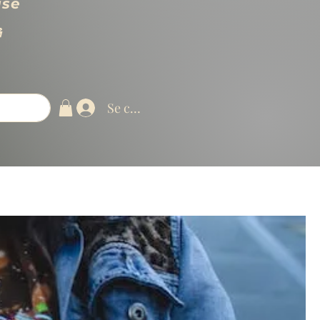
use

Se connecter