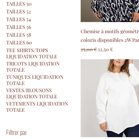
TAILLES 50
TAILLES 52
TAILLES 54
TAILLES 56
Chemise à motifs géométr
TAILLES 58
coloris disponibles 2W Par
TAILLES 60
Prix original
Prix promotionne
25,00 €
12,50 €
TEE SHIRTS/TOPS
LIQUIDATION TOTALE
TRICOTS LIQUIDATION
TOTALE
TUNIQUES LIQUIDATION
TOTALE
VESTES/BLOUSONS
LIQUIDATION TOTALE
VETEMENTS LIQUIDATION
TOTALE
Filtrer par