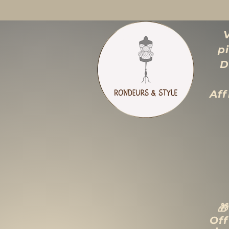
p
D
Aff

Off