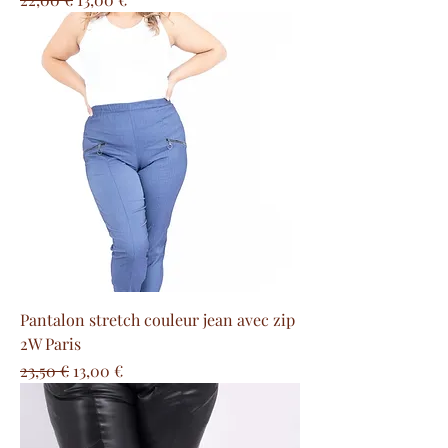
Pantalon stretch couleur jean avec zip
2W Paris
Prix original
Prix promotionnel
23,50 €
13,00 €