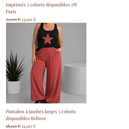
imprimés 2 coloris disponibles 2W
Paris
Prix original
Prix promotionnel
21,00 €
13,00 €
Pantalon à jambes larges 3 coloris
disponibles Bellove
Prix original
Prix promotionnel
18,00 €
11,00 €