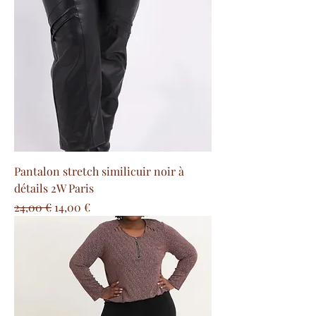
Pantalon stretch similicuir noir à
détails 2W Paris
Prix original
Prix promotionnel
24,00 €
14,00 €