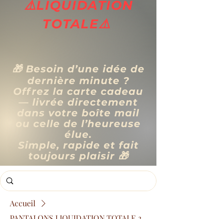
⚠️LIQUIDATION
TOTALE⚠️
🎁 Besoin d’une idée de
dernière minute ?
Offrez la carte cadeau
— livrée directement
dans votre boîte mail
ou celle de l’heureuse
élue.
Simple, rapide et fait
toujours plaisir 🎁
Accueil
PANTALONS LIQUIDATION TOTALE 2