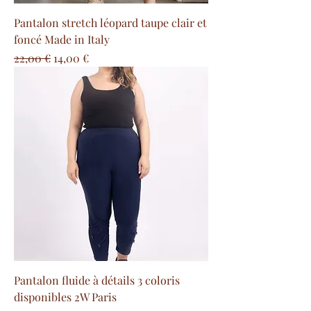
Pantalon stretch léopard taupe clair et
foncé Made in Italy
Prix original
Prix promotionnel
22,00 €
14,00 €
Pantalon fluide à détails 3 coloris
disponibles 2W Paris