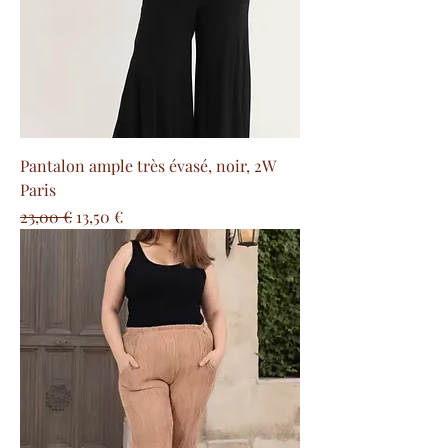
Pantalon ample très évasé, noir, 2W
Paris
Prix original
Prix promotionnel
23,00 €
13,50 €