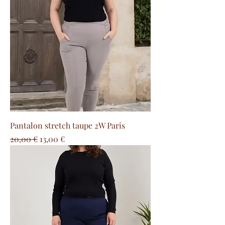
Pantalon stretch taupe 2W Paris
Prix original
Prix promotionnel
20,00 €
13,00 €