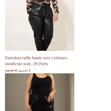
Pantalon taille haute avec ceinture,
similicuir noir, 2W Paris
Prix original
Prix promotionnel
24,50 €
14,00 €