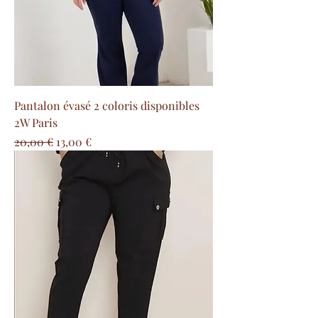
Pantalon évasé 2 coloris disponibles
2W Paris
Prix original
Prix promotionnel
20,00 €
13,00 €