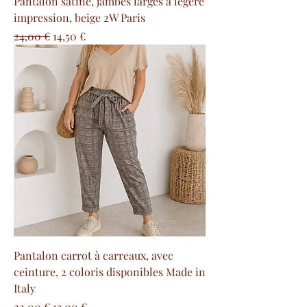
Pantalon satiné, jambes larges à légère
impression, beige 2W Paris
Prix original
Prix promotionnel
24,00 €
14,50 €
Pantalon carrot à carreaux, avec
ceinture, 2 coloris disponibles Made in
Italy
Prix original
Prix promotionnel
22,00 €
13,00 €