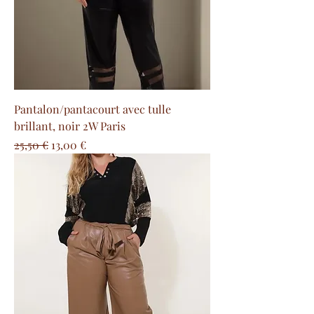
Pantalon/pantacourt avec tulle
brillant, noir 2W Paris
Prix original
Prix promotionnel
25,50 €
13,00 €