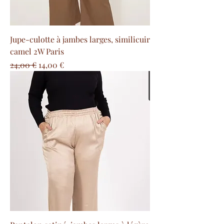
Jupe-culotte à jambes larges, similicuir
camel 2W Paris
Prix original
Prix promotionnel
24,00 €
14,00 €