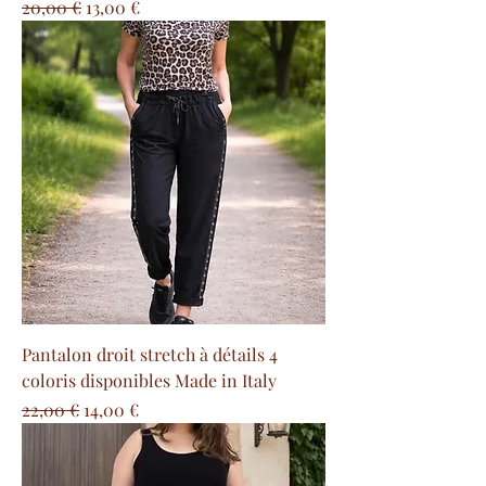
Prix original
Prix promotionnel
20,00 €
13,00 €
Pantalon droit stretch à détails 4
coloris disponibles Made in Italy
Prix original
Prix promotionnel
22,00 €
14,00 €