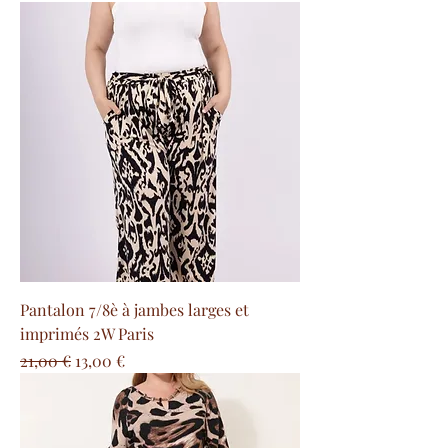
Pantalon 7/8è à jambes larges et
imprimés 2W Paris
Prix original
Prix promotionnel
21,00 €
13,00 €