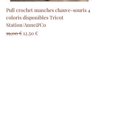
Pull crochet manches chauve-souris 4
coloris disponibles Tricot
Station/Anne&Co
Prix original
Prix promotionnel
19,00 €
12,50 €
Frais de livraison offert
dès 100€ en France métropolitaine
Paiement sécurisé